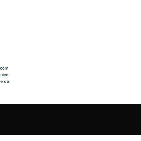
acom
nica­
ce de