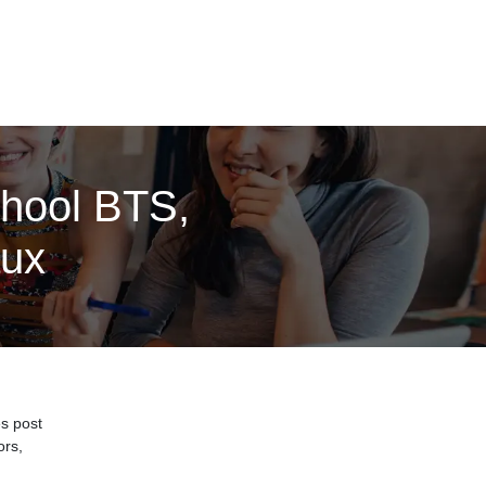
chool BTS,
aux
es post
ors,