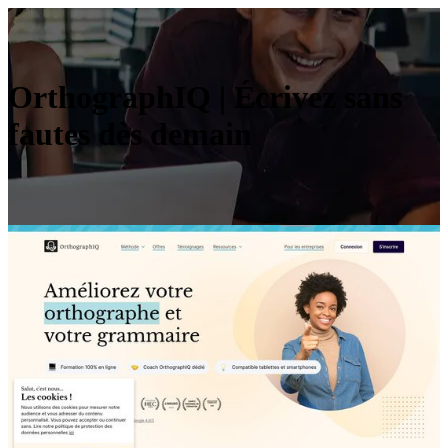
OrthographIQ | Écrivez sans
fautes dès demain