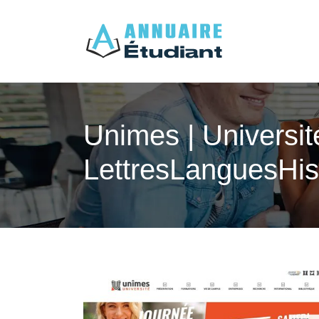
Unimes | Universi
LettresLanguesHis