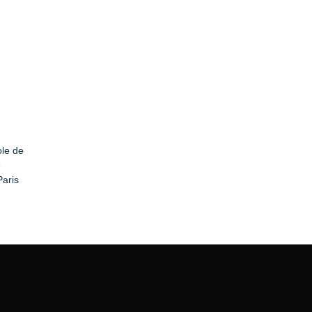
le de
e
aris