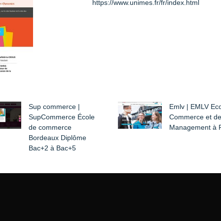
https://www.unimes.fr/fr/index.html
Sup commerce |
Emlv | EMLV Eco
SupCommerce École
Commerce et d
de commerce
Management à P
Bordeaux Diplôme
Bac+2 à Bac+5