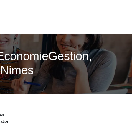
tEconomieGestion,
s Nimes
mes
ation